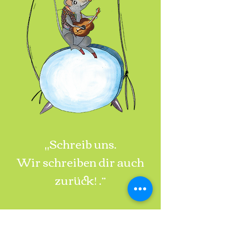
„Schreib uns.
Wir schreiben dir auch
zurück! .”