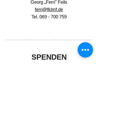
Georg „Ferri" Feils
ferri@fklmf.de
Tel.
069 - 700 759
SPENDEN
Lassen Sie uns Ihre direkte Spende gerne
hier zukommen:
SPENDEN